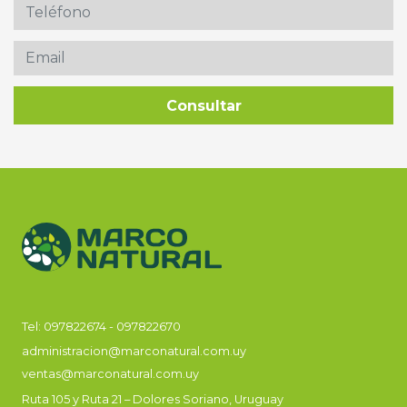
Tel:
097822674
-
097822670
administracion@marconatural.com.uy
ventas@marconatural.com.uy
Ruta 105 y Ruta 21 – Dolores Soriano, Uruguay