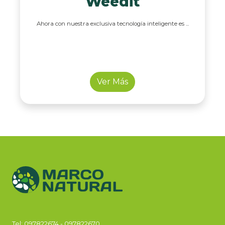
Weedit
Ahora con nuestra exclusiva tecnología inteligente es ...
Ver Más
Tel:
097822674
-
097822670